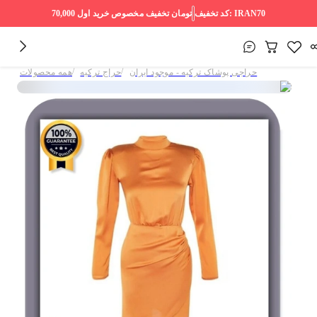
IRAN70
کد تخفیف:
70,000 تومان
تخفیف مخصوص خرید اول
/
/
حراجی پوشاک ترکیه - موجود ایران
حراج ترکیه
همه محصولات