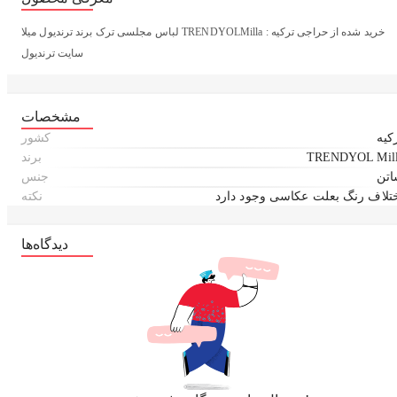
لباس مجلسی ترک برند ترندیول میلا TRENDYOLMilla : خرید شده از حراجی ترکیه
سایت ترندیول
مشخصات
کیه
کشور
TRENDYOL Mil
برند
تن
جنس
تلاف رنگ بعلت عکاسی وجود دارد
نکته
دیدگاه‌ها