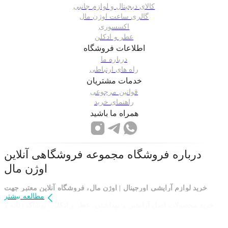
کالای دیجیتال و لوازم جانبی
گالری ساعت اوژن مال
اکسسوری
عطر و ادکلن
اطلاعات فروشگاه
درباره ما
راه های ارتباطی
خدمات مشتریان
قوانین مرجوعی
راهنمای خرید
همراه ما باشید
درباره فروشگاه
مجموعه فروشگاهی آنلاین
اوژن مال
خرید لوازم آرایشی اورجینال | اوژن مال، فروشگاه آنلاین معتبر جهت
مطالعه بیشتر
خرید محصولات اصل آرایشی و بهداشتی
،
عطر و ادکلن
،
پوشاک زنانه و
مردانه
،
لوازم منزل و دیجیتال
با امکان
ثبت سفارش از حراجی ترکیه
با
ارسال سریع
،
قیمت رقابتی
و
امکان خرید قسطی با دیجی پی
با
ضمانت