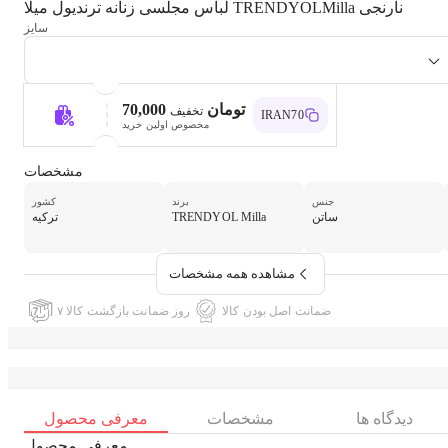
لباس مجلسی زنانه ترندیول میلا TRENDYOLMilla نارنجی
سایز
70,000 تومان
تخفیف
IRAN70
مخصوص اولین خرید
مشخصات
جنس
برند
کشور
ساتن
TRENDYOL Milla
ترکیه
مشاهده همه مشخصات
ضمانت اصل بودن کالا
۷ روز ضمانت بازگشت کالا
دیدگاه ها
مشخصات
معرفی محصول
معرفی محصول