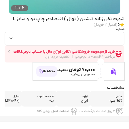
11
/
6
شورت نخی زنانه تیشین ( نهال ) اقتصادی چاپ دورو سایز L
5
(امتیاز
3
خریدار)
شماره
70,000 تومان
تخفیف
IRAN70
مخصوص اولین خرید
مشخصات
جنس
تولید
ضد حساسیت
سایز
95% پنبه
ایران
بله
L(۳۸-۴۰)
۷ روز ضمانت بازگشت کالا
ضمانت اصل بودن کالا