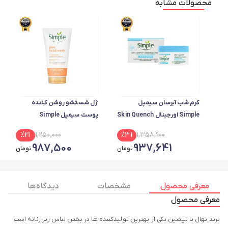
محصولات مشابه
کرم شب آبرسان سیمپل
ژل شستشو روشن کننده
Simple اورجینال Skin Quench
پوست سیمپل Simple
حجم 50 میل
اورجینال حاوی ویتامین سی و
%
21
1,250,000
%
31
1,358,900
آنتی اکسیدان حجم 150 میل
987,500
937,641
تومان
تومان
معرفی محصول
مشخصات
دیدگاه ها
معرفی محصول
برند نهال یا تیشین یکی از بهترین تولیدکننده ها در بخش لباس زیر زنانه است