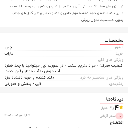
در اوژن مال سه رنگ صورتی، آبی و بنفش از دیپ رومنس موجوده. با کیفیت
عالی, بلند کننده و حجم دهنده مژه, خاص و متفاوت‎ دارای 3 رنگ زیبا و جذاب
بدون حساسیت بدون ریزش
مشخصات
کشور
چین
خرید
امارات
ویژگی های کلی
کیفیت معرکه - مواد تقریبا سفت - در صورت نیاز میتوانید با چند قطره
آب جوش یا آب مقطر رقیق کنید.
ویژگی های منحصر به فرد
بلند کننده و حجم دهنده مژه
رنگبندی
آبی - بنفش و صورتی
دیدگاه‌ها
4
از
4
امتیاز
21 اردیبهشت 1405
سحر
قربانی
1.0
افتضاح