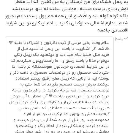
یه ریمل خشک برای من فرستادن به من گفتن اگه آب مقطر
توش بریزی درست میشه ، موادش سفته نه تنها درست نشد
بلکه گوله گوله شد و افتضاح این همه هم پول پست دادم نجبور
شدم بندازم اشغالی خداوکیلی نکنید با ادم اینکارو تو این شرایط
اقتصادی جامعه
پاسخ:
سلام وقت بخیر مرسی از ثبت نظرتون و اشتراک با بقیه 💙
🙏 شما اگر آشناییت با بافت این ریمل نداشتید قبل از
خرید مثل خیلیا پیام میدادید و میگفتید یک ریمل رنگی
میخوام مثلا با بافت رقیق و... ما راهنماییتون میکردیم که
در این شرایط اقتصادی خریدتون هوشمندانه تر باشه، ما
حتی بافت محصول رو در توضیحات محصول با دقت ذکر و
نوشته ایم تا اونایی که ریمل های رقیق بیشتر استفاده
میکنند بتونن درست تصمیم بگیرند اما شما حتی به
توضیحات محصول هم توجه نکردید در واقع بدون توجه
خرید کردید و از خریدتون ناراحت💙 آب مقطر یا آب جوش
بدر حد دو سه قطره یکی از راه کارها برای رقیق کردن ریمل
هایی با بافت سفت هست. همانطور که تلفنی تماس
گرفتید بعدش و بهتون اعلام کردند، دو نفر از افراد
مجموعه چند روز قبل از خرید شما، ازین ریمل خریدند و
استفاده کردند و مشکلی نبود از لحاظ رنگ و پیگمنت و
موادش، نمیشه که در چند روز به قول شما مواد خشک