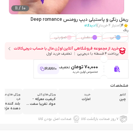
11
/
10
ریمل رنگی و پاستیلی دیپ رومنس Deep romance
4
(امتیاز
4
خریدار)
1
دیدگاه
رنگ
آبی
بنفش
صورتی
70,000 تومان
تخفیف
IRAN70
مخصوص اولین خرید
مشخصات
کشور
خرید
ویژگی های کلی
ویژگی های منحص
چین
امارات
کیفیت معرکه -
فرد
بلند کننده و 
مواد تقریبا سفت ...
دهنده مژه
۷ روز ضمانت بازگشت کالا
ضمانت اصل بودن کالا