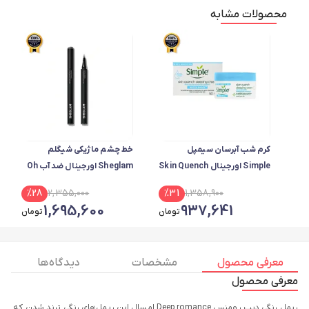
محصولات مشابه
کرم شب آبرسان سیمپل
خط چشم ماژیکی شیگلم
Simple اورجینال Skin Quench
Sheglam اورجینال ضد آب Oh
حجم 50 میل
So Rich Matte Eyeliner
%
28
2,355,000
%
31
1,358,900
1,695,600
937,641
تومان
تومان
معرفی محصول
مشخصات
دیدگاه ها
معرفی محصول
ریمل رنگی دیپ رومنس Deep romance امسال این ریمل‌های رنگی ترند شدن که