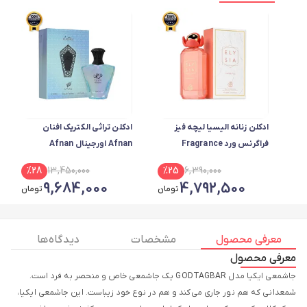
ادکلن زنانه الیسیا لیچه فیز
ادکلن تراثی الکتریک افنان
فراگرنس ورد Fragrance
Afnan اورجینال Afnan
World اورجینال مشابه کایالی
Perfumes Turathi Electric
%
28
13,450,000
%
25
6,390,000
اسپارکلینگ لیچی حجم 100 میل
9,684,000
4,792,500
تومان
تومان
معرفی محصول
مشخصات
دیدگاه ها
معرفی محصول
جاشمعی ایکیا مدل GODTAGBAR یک جاشمعی خاص و منحصر به فرد است.
شمعدانی که هم نور جاری می‌کند و هم در نوع خود زیباست. این جاشمعی ایکیا،