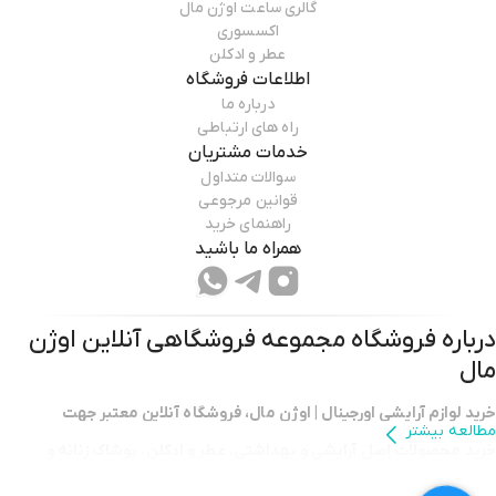
گالری ساعت اوژن مال
اکسسوری
عطر و ادکلن
اطلاعات فروشگاه
درباره ما
راه های ارتباطی
خدمات مشتریان
سوالات متداول
قوانین مرجوعی
راهنمای خرید
همراه ما باشید
درباره فروشگاه
مجموعه فروشگاهی آنلاین اوژن
مال
خرید لوازم آرایشی اورجینال | اوژن مال، فروشگاه آنلاین معتبر جهت
مطالعه بیشتر
خرید محصولات اصل آرایشی و بهداشتی
،
عطر و ادکلن
،
پوشاک زنانه و
مردانه
،
لوازم منزل و دیجیتال
با امکان
ثبت سفارش از حراجی ترکیه
با
ارسال
سریع
،
قیمت رقابتی
و
امکان خرید قسطی با دیجی پی
با
ضمانت اصالت کالا
.