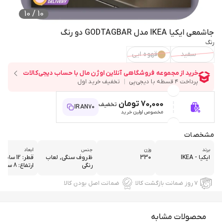
10
/
10
جاشمعی ایکیا IKEA مدل GODTAGBAR دو رنگ
رنگ
سفید
قهوه ایی
70,000 تومان
تخفیف
IRAN70
مخصوص اولین خرید
مشخصات
برند
وزن
جنس
ابعاد
ایکیا - IKEA
330
ظروف سنگی, لعاب
قطر: 12 سان
رنگی
ارتفاع: 8 سا...
۷ روز ضمانت بازگشت کالا
ضمانت اصل بودن کالا
محصولات مشابه