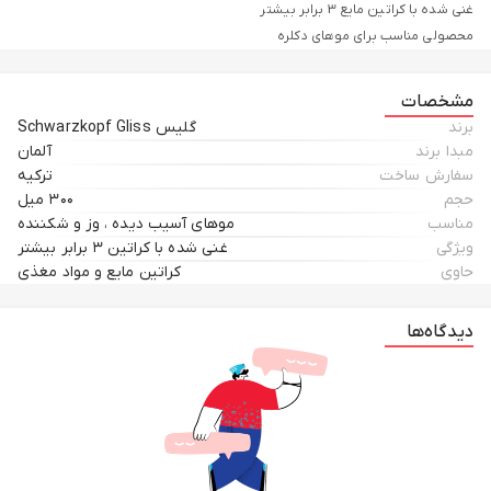
مشخصات
برند
گلیس Schwarzkopf Gliss
مبدا برند
آلمان
سفارش ساخت
ترکیه
حجم
۳۰۰ میل
ترکیبات اصلی این ماسک شامل گلیسرین، عصاره‌های گیاهی مانند آلوئه ورا،
مناسب
موهای آسیب دیده ، وز و شکننده
ویژگی
غنی شده با کراتین ۳ برابر بیشتر
روغن‌های طبیعی مانند روغن زیتون و آرگان و ویتامین‌های مختلف مانند
حاوی
کراتین مایع و مواد مغذی
ویتامین E است. این ترکیبات باعث تقویت موها، حفظ رطوبت آن‌ها و بهبود
دیدگاه‌ها
برای استفاده از این ماسک، می‌توانید مقدار مناسبی از آن را روی موهای تمیز و
مرطوب خود بمالید و به مدت 20 تا 30 دقیقه برای جذب مواد مغذی در موها نگه
دارید. سپس موها را با آب گرم شستشو دهید و به طور مرتب از این ماسک
استفاده منظم از ماسک گلیس مخصوص موهای آسیب دیده می‌تواند به تقویت