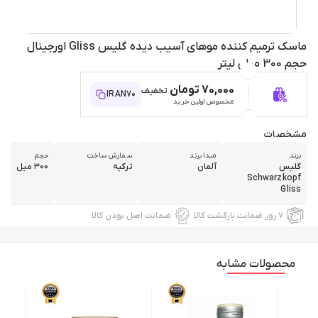
ماسک ترمیم کننده موهای آسیب دیده گلیس Gliss اورجینال
حجم 300 میلی لیتر
70,000 تومان
تخفیف
IRAN70
مخصوص اولین خرید
مشخصات
برند
مبدا برند
سفارش ساخت
حجم
گلیس
آلمان
ترکیه
۳۰۰ میل
Schwarzkopf
Gliss
۷ روز ضمانت بازگشت کالا
ضمانت اصل بودن کالا
محصولات مشابه