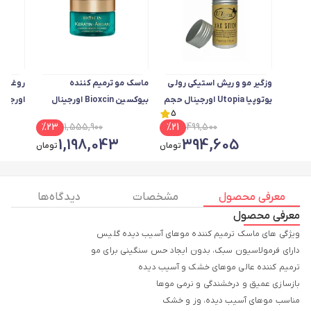
وزگیر مو و ریش استیکی رولی
ماسک مو ترمیم کننده
یوتوپیا Utopia اورجینال حجم
بیوکسین Bioxcin اورجینال
اورجین
5
75 گرم
حاوی آرگان و کراتین حجم 225
کراتین حجم 
%
23
1,555,900
%
21
499,500
میل
4
1,198,043
394,605
تومان
تومان
معرفی محصول
مشخصات
دیدگاه ها
معرفی محصول