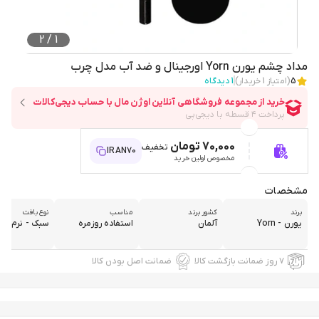
2
/
1
مداد چشم یورن Yorn اورجینال و ضد آب مدل چرب
5
(امتیاز
1
خریدار)
1
دیدگاه
70,000 تومان
تخفیف
IRAN70
مخصوص اولین خرید
مشخصات
برند
کشور برند
مناسب
نوع بافت
یورن - Yorn
آلمان
استفاده روزمره
سبک - نرم و ر
۷ روز ضمانت بازگشت کالا
ضمانت اصل بودن کالا