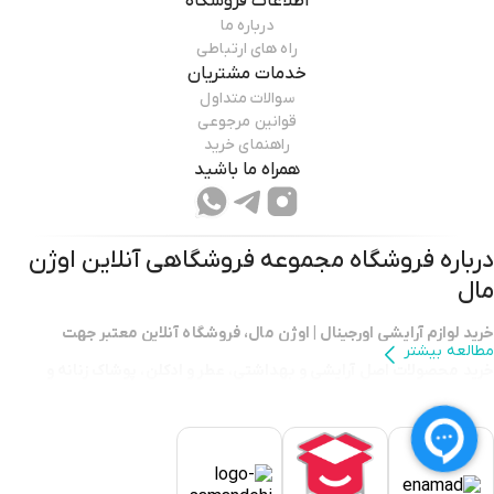
اطلاعات فروشگاه
درباره ما
راه های ارتباطی
خدمات مشتریان
سوالات متداول
قوانین مرجوعی
راهنمای خرید
همراه ما باشید
درباره فروشگاه
مجموعه فروشگاهی آنلاین اوژن
مال
خرید لوازم آرایشی اورجینال | اوژن مال، فروشگاه آنلاین معتبر جهت
مطالعه بیشتر
خرید محصولات اصل آرایشی و بهداشتی
،
عطر و ادکلن
،
پوشاک زنانه و
مردانه
،
لوازم منزل و دیجیتال
با امکان
ثبت سفارش از حراجی ترکیه
با
ارسال
سریع
،
قیمت رقابتی
و
امکان خرید قسطی با دیجی پی
با
ضمانت اصالت کالا
.