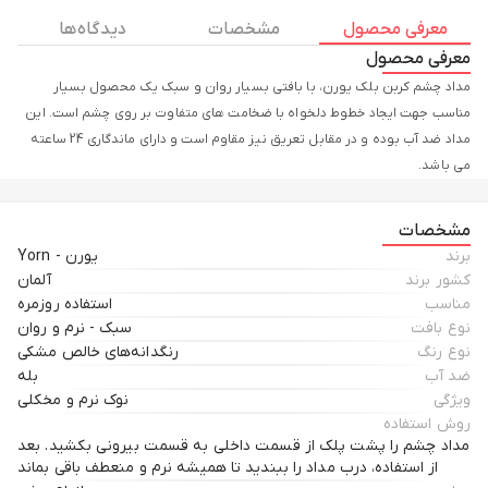
معرفی محصول
مشخصات
دیدگاه ها
معرفی محصول
مداد چشم کربن بلک یورن، با بافتی بسیار روان و سبک یک محصول بسیار
مناسب جهت ایجاد خطوط دلخواه با ضخامت های متفاوت بر روی چشم است. این
مداد ضد آب بوده و در مقابل تعریق نیز مقاوم است و دارای ماندگاری 24 ساعته
می باشد.
مشخصات
برند
یورن - Yorn
کشور برند
آلمان
مناسب
استفاده روزمره
نوع بافت
سبک - نرم و روان
نوع رنگ
رنگدانه‌های خالص مشکی
ضد آب
بله
ویژگی
نوک نرم و مخکلی
روش استفاده
مداد چشم را پشت پلک از قسمت داخلی به قسمت بیرونی بکشید. بعد
از استفاده، درب مداد را ببندید تا همیشه نرم و منعطف باقی بماند