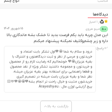
مناسب
انواع چشم
دیدگاه‌ها
5
از
1
امتیاز
15 شهریور 1404
مینو
هروی
5.0
این مدل چربه باید یکم فرصت بدید تا خشک بشه ماندگاری بالا
داره و زیر چشم‌و‌کثیف نمیکنه پیشنهاد میکنم
پاسخ:
درود و سلام به شما 🤩💙اول تشکر بابت اعتماد و
خریدتون و مرسی از نظر و ثبت دیدگاهتون و اشتراک با
بقیه عزیزان🤩💙 خوشحالیم که رضایت لازم رو از محصول
و خریدتون و مجموعه داشتید تشکر ویژه از نقد محصول
و قطعا راهنمایی برای استفاده بهتر بقیه عزیزان میشه،
نظر شما و بقیه عزیزان باعث میشه در تصمیم گیری
خریدشون مثبت و خیال راحت تر انجام بشه💙🤩🤩💙🫶🏻
پیج آرایشی اوژن مال : Arayeshy.eu
بازگشت به بالا