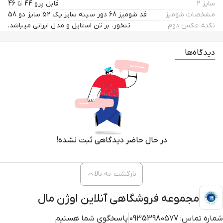
سایز 2
قابل پرو 44 تا 46
مشخصات شومیز
قد شومیز 68 دور سینه سایز یک 52 سایز دو 58
نکته عکس دوم
تنخور، بر تن استایل و مدل ایرانی میباشد.
دیدگاه‌ها
در حال حاضر دیدگاهی ثبت نشده!
بازگشت به بالا
مجموعه فروشگاهی آنلاین اوژن مال
شماره تماس:
09353980577
پاسخگوی شما هستیم