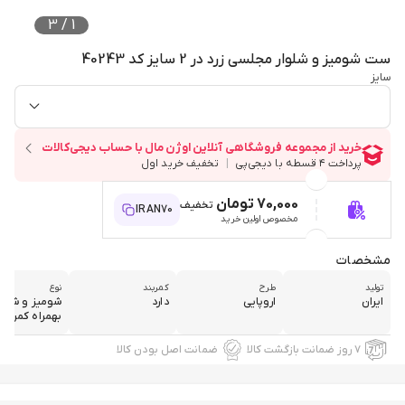
3
/
1
ست شومیز و شلوار مجلسی زرد در 2 سایز کد 40243
سایز
70,000 تومان
تخفیف
IRAN70
مخصوص اولین خرید
مشخصات
تولید
طرح
کمربند
نوع
ایران
اروپایی
دارد
شومیز و شلوا
بهمراه کمربند
۷ روز ضمانت بازگشت کالا
ضمانت اصل بودن کالا