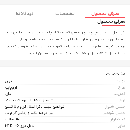
معرفی محصول
مشخصات
دیدگاه ها
معرفی محصول
اگر دنبال ست شومیز و شلوار هستی که هم کلاسیک ، اسپرت و هم مجلسی باشد
، قطعا این ست شومیز و شلوار با بالاترین کیفیت برازنده شماست و یکی از
بهترین تنپوش های شما میشود. همراه با کمربند قد شلوار 110 قد شومیز 68 دور
سینه سایز یک 52 سایز دو 58 تنخور فوق العاده زیبا مطابق تصویر
مشخصات
تولید
ایران
طرح
اروپایی
کمربند
دارد
نوع
شومیز و شلوار بهمراه کمربند
جنس شلوار
غواصی تیپ لاکرا اعلا ، گرم بالا کشی
جنس شومیز
الیزا درجه یک، وارداتی گرم بالا
قد شلوار
110 سانت
سایز 1
قابل پرو 36 تا 42