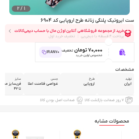
2
/
1
ست ایروتیک پلنگی زنانه طرح اروپایی کد 6904
70,000 تومان
تخفیف
IRAN70
مخصوص اولین خرید
مشخصات
تولید
طرح
جنس
سایز
ایران
اروپایی
غواصی فلامنت اعلا
تا ۴۲
۷ روز ضمانت بازگشت کالا
ضمانت اصل بودن کالا
محصولات مشابه