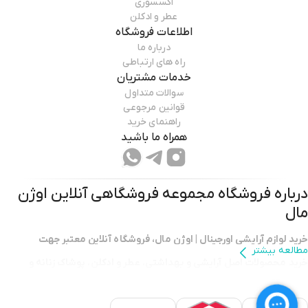
اکسسوری
عطر و ادکلن
اطلاعات فروشگاه
درباره ما
راه های ارتباطی
خدمات مشتریان
سوالات متداول
قوانین مرجوعی
راهنمای خرید
همراه ما باشید
درباره فروشگاه
مجموعه فروشگاهی آنلاین اوژن
مال
خرید لوازم آرایشی اورجینال | اوژن مال، فروشگاه آنلاین معتبر جهت
مطالعه بیشتر
خرید محصولات اصل آرایشی و بهداشتی
،
عطر و ادکلن
،
پوشاک زنانه و
مردانه
،
لوازم منزل و دیجیتال
با امکان
ثبت سفارش از حراجی ترکیه
با
ارسال
سریع
،
قیمت رقابتی
و
امکان خرید قسطی با دیجی پی
با
ضمانت اصالت کالا
.