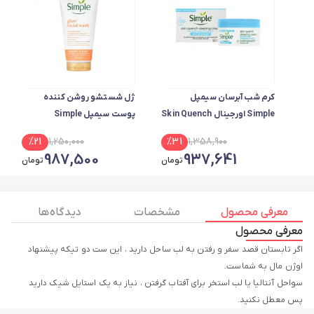
کرم شب آبرسان سیمپل
ژل شستشو روشن کننده
Simple اورجینال Skin Quench
پوست سیمپل Simple
حجم 50 میل
اورجینال حاوی ویتامین سی و
%
21
1,250,000
%
31
1,358,900
آنتی اکسیدان حجم 150 میل
987,500
937,641
تومان
تومان
معرفی محصول
مشخصات
دیدگاه ها
معرفی محصول
اگر تابستان قصد سفر و رفتن به لب ساحل دارید ، این ست دو تیکه پیشنهاد
سواحل آنتالیا یا لب استخر برای آفتاب گرفتن ، نیاز به یک استایل شیک دارید
پس معطل نکنید.