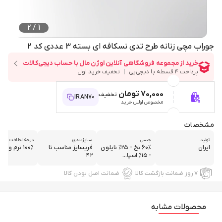
2
/
1
جوراب مچی زنانه طرح تدی نسکافه ای بسته 3 عددی کد 2
70,000 تومان
تخفیف
IRAN70
مخصوص اولین خرید
مشخصات
تولید
جنس
سایزبندی
درجه لطافت
ایران
60% نخ - ۲۵٪ نایلون
فریسایز مناسب تا
۱۰۰٪ نرم و لطیف
- ۱۵٪ اسپا...
۴۲
۷ روز ضمانت بازگشت کالا
ضمانت اصل بودن کالا
محصولات مشابه