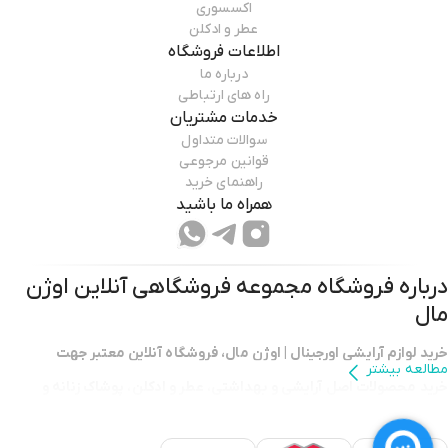
اکسسوری
عطر و ادکلن
اطلاعات فروشگاه
درباره ما
راه های ارتباطی
خدمات مشتریان
سوالات متداول
قوانین مرجوعی
راهنمای خرید
همراه ما باشید
درباره فروشگاه
مجموعه فروشگاهی آنلاین اوژن
مال
خرید لوازم آرایشی اورجینال | اوژن مال، فروشگاه آنلاین معتبر جهت
مطالعه بیشتر
خرید محصولات اصل آرایشی و بهداشتی
،
عطر و ادکلن
،
پوشاک زنانه و
مردانه
،
لوازم منزل و دیجیتال
با امکان
ثبت سفارش از حراجی ترکیه
با
ارسال
سریع
،
قیمت رقابتی
و
امکان خرید قسطی با دیجی پی
با
ضمانت اصالت کالا
.