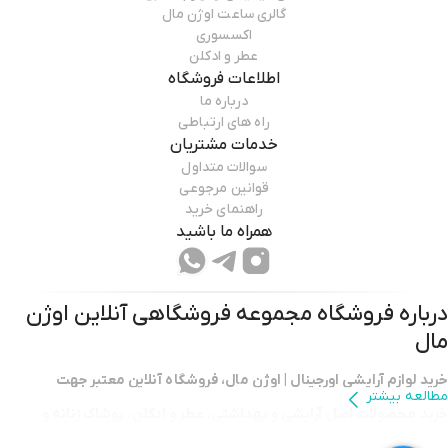
گالری ساعت اوژن مال
اکسسوری
عطر و ادکلن
اطلاعات فروشگاه
درباره ما
راه های ارتباطی
خدمات مشتریان
سوالات متداول
قوانین مرجوعی
راهنمای خرید
همراه ما باشید
درباره فروشگاه
مجموعه فروشگاهی آنلاین اوژن
مال
خرید لوازم آرایشی اورجینال | اوژن مال، فروشگاه آنلاین معتبر جهت
مطالعه بیشتر
خرید محصولات اصل آرایشی و بهداشتی
،
عطر و ادکلن
،
پوشاک زنانه و
مردانه
،
لوازم منزل و دیجیتال
با امکان
ثبت سفارش از حراجی ترکیه
با
ارسال