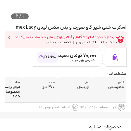
2
/
1
اسکراب شنی شیر گاو صورت و بدن مکس لیدی mex Lady
70,000 تومان
تخفیف
IRAN70
مخصوص اولین خرید
مشخصات
کشور
نوع
حجم
مناسب
هندوستان
اورجینال
300 میل
انواع پوست
مخصوصا پوس
خشک
۷ روز ضمانت بازگشت کالا
ضمانت اصل بودن کالا
محصولات مشابه