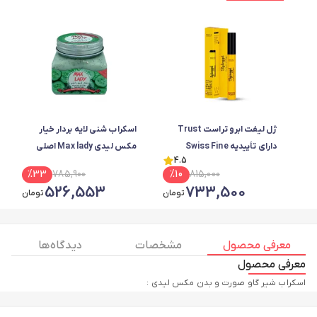
ژل لیفت ابرو تراست Trust
اسکراب شنی لایه بردار خیار
دارای تأییدیه Swiss Fine
مکس لیدی Max lady اصلی
4.5
Cosmetic حجم 15 میل
ضد التهاب حجم 300 میل
%
33
785,900
%
10
815,000
526,553
733,500
تومان
تومان
معرفی محصول
مشخصات
دیدگاه ها
معرفی محصول
اسکراب شیر گاو صورت و بدن مکس لیدی :