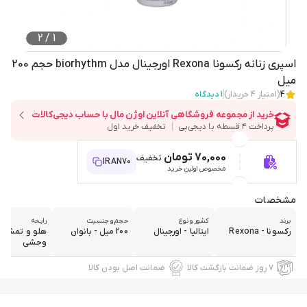
2
/
1
اسپری زنانه رکسونا Rexona اورجینال مدل biorhythm حجم 200
میل
4
(امتیاز
4
خریدار)
1
دیدگاه
70,000 تومان
تخفیف
IRAN70
مخصوص اولین خرید
مشخصات
برند
کشور و نوع
حجم و جنسیت
رایحه
رکسونا - Rexona
ایتالیا - اورجینال
200 میل - بانوان
هلو و تمشک
وحشی
۷ روز ضمانت بازگشت کالا
ضمانت اصل بودن کالا