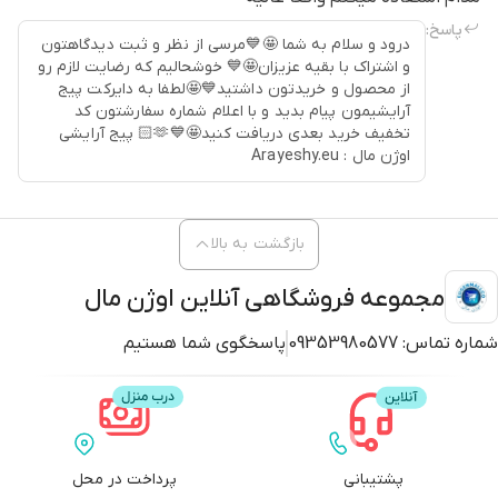
پاسخ:
درود و سلام به شما 🤩💙مرسی از نظر و ثبت دیدگاهتون
و اشتراک با بقیه عزیزان🤩💙 خوشحالیم که رضایت لازم رو
از محصول و خریدتون داشتید💙🤩لطفا به دایرکت پیج
آرایشیمون پیام بدید و با اعلام شماره سفارشتون کد
تخفیف خرید بعدی دریافت کنید🤩💙🫶🏻 پیج آرایشی
اوژن مال : Arayeshy.eu
بازگشت به بالا
مجموعه فروشگاهی آنلاین اوژن مال
شماره تماس:
09353980577
پاسخگوی شما هستیم
پشتیبانی
پرداخت در محل