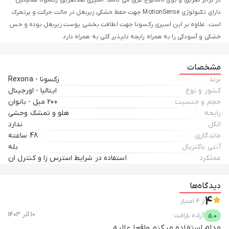
در برابر تعریق و بوی نامتبوع عرق می باشد. اسپری ضدتعریق رکسونا همچنین
دارای تکنولوژی MotionSense جهت حفظ خشکی زیربغل در حالت حرکت و پرتحرک
است. علاوه بر این اسپری رکسونا جهت لطافت بخشی پوست زیربغل بوده و حس
خشکی و آسودگی را به همراه رایحه دلپذیر گلی به همراه دارد
مشخصات
برند
رکسونا - Rexona
کشور و نوع
ایتالیا - اورجینال
حجم و جنسیت
200 میل - بانوان
رایحه
هلو و تمشک وحشی
الکل
ندارد
ماندگاری
48 ساعته
آنتی باکتریال
بله
عملکرد
استفاده در شرایط استرس زا و کنترل ان
دیدگاه‌ها
4
از
4
امتیاز
10 آذر 1403
آزاده
بازافت
5.0
مدام استفاده میکنم واقعا عالیه