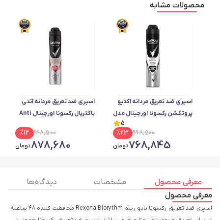
محصولات مشابه
اسپری ضد تعریق مردانه اکتیو
اسپری ضد تعریق مردانه آنتی
پروتکشن رکسونا اورجینال مدل
باکتریال رکسونا اورجینال Anti
5
Bacterial Protection
Active Protection
%
12
998,500
%
23
998,500
Rexona 10x
878,680
768,845
تومان
تومان
معرفی محصول
مشخصات
دیدگاه ها
معرفی محصول
اسپری ضد تعریق رکسونا بایو ریتم Rexona Biorythm محافظت کننده 48 ساعته