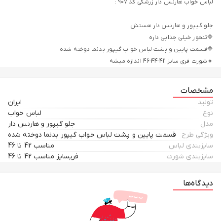
🔸شورت فری سایز 42-44-46 اندازه میشه
مشخصات
تولید
ایران
نوع
لباس خواب
مدل
جلو گیپور و هارنس دار
ویژگی طرح
قسمت پایین و پشت لباس خواب گیپور بدنما دوخته شده
سایزبندی لباس
مناسب 42 تا 46
سایزبندی شورت
فریسایز مناسب 42 تا 46
دیدگاه‌ها