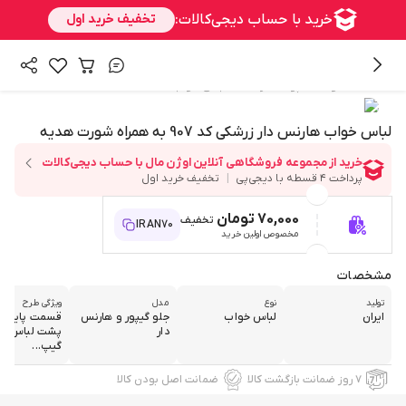
/
/
همه محصولات
پوشاک زنانه
لباس خواب
لباس خواب هارنس دار زرشکی کد 907 به همراه شورت هدیه
70,000 تومان
تخفیف
IRAN70
مخصوص اولین خرید
مشخصات
تولید
نوع
مدل
ویژگی طرح
ایران
لباس خواب
جلو گیپور و هارنس
قسمت پایین 
دار
پشت لباس خو
گیپ...
۷ روز ضمانت بازگشت کالا
ضمانت اصل بودن کالا