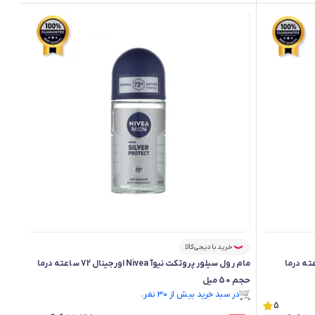
خرید با دیجی‌کالا
مام رول سیلور پروتکت نیوآ Nivea اورجینال 72 ساعته درما
حجم 50 میل
فقط ۱ عدد در انبار موجود است.
در سبد خرید بیش از ۳۰ نفر.
5
فقط ۱ عدد در انبار موجود است.