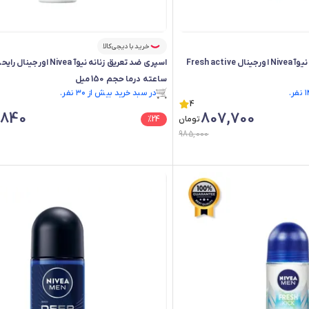
خرید با دیجی‌کالا
اسپری مردانه فرش اکتیو نیوآ Nivea اورجینال Fresh active
ساعته درما حجم 150 میل
در سبد خرید بیش از ۳۰ نفر.
4
در سبد خرید بیش از ۳۰ نفر.
,840
807,700
تومان
24
%
985,000