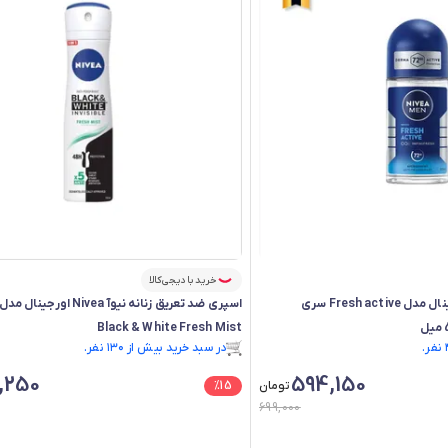
خرید با دیجی‌کالا
مام رول نیوآ Nivea اورجینال مدل Fresh active سری
Black & White Fresh Mist
فقط ۲ عدد در انبار موجود است.
در سبد خرید بیش از ۱۳۰ نفر.
فقط ۲ عدد در انبار موجود است.
,250
594,150
تومان
15
%
699,000