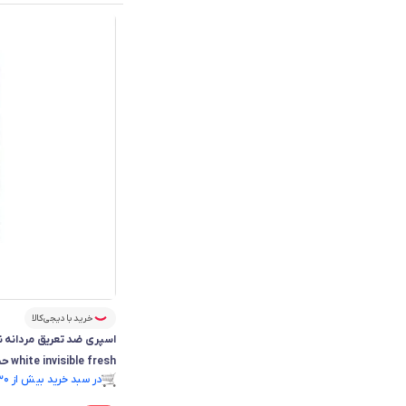
خرید با دیجی‌کالا
white invisible fresh حجم 150 میل
فقط ۲ عدد در انبار موجود است.
در سبد خرید بیش از ۱۳۰ نفر.
فقط ۲ عدد در انبار موجود است.