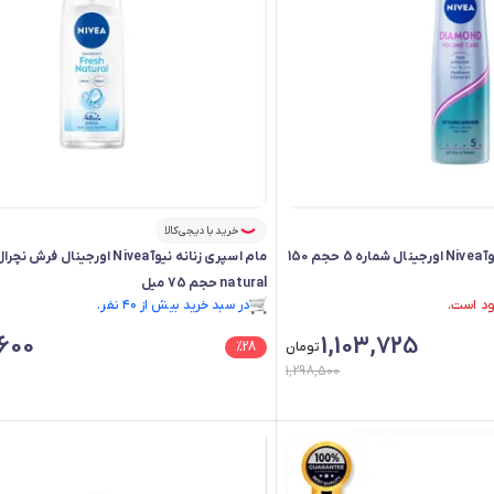
خرید با دیجی‌کالا
موس حالت دهنده مو نیوآ Nivea اورجینال شماره 5 حجم 150
natural حجم 75 میل
در سبد خرید بیش از ۴۰ نفر.
در سبد خرید بیش از ۴۰ نفر.
,600
1,103,725
تومان
28
%
1,298,500