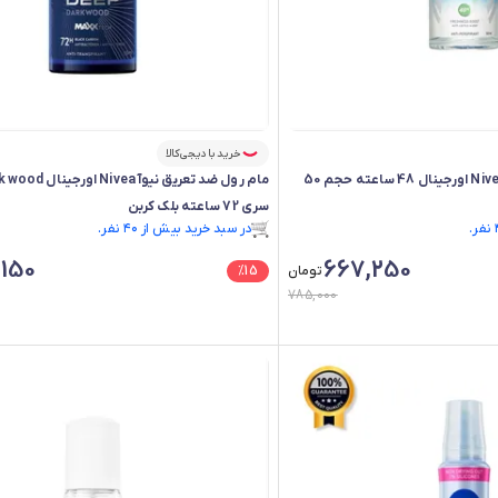
خرید با دیجی‌کالا
مام رول فرش کیک نیوآ Nivea اورجینال 48 ساعته حجم 50
مام رول ضد تعریق نیوآ 
سری 72 ساعته بلک کربن
فقط ۳ عدد در انبار موجود است.
در سبد خرید بیش از ۴۰ نفر.
فقط ۳ عدد در انبار موجود است.
150
667,250
تومان
15
%
785,000