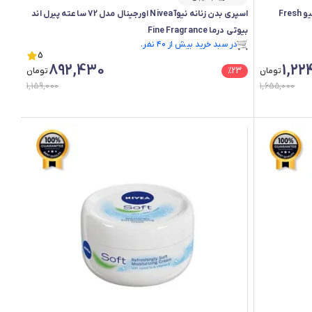
مام اسپری مردانه نیوآ Nivea اورجینال فرش اکتیو Fresh
اسپری بدن زنانه نیوآ Nivea اورجینال مدل 72 ساعته پیرل اند
بیوتی درما Fine Fragrance
در سبد خرید بیش از ۴۰ نفر.
در سبد خرید بیش از ۴۰ نفر.
5
892,430
1,22
تومان
23
%
تومان
1,159,000
1,655,000
رم، ضد تعریق، لوسیون و محصولات مراقبت پوست نیوآ