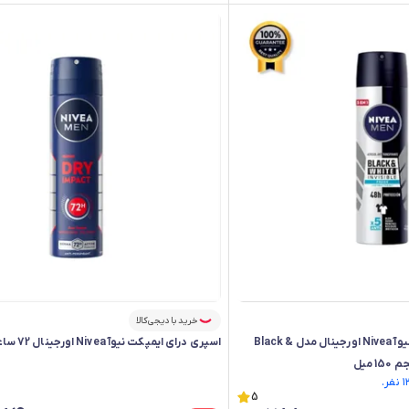
خرید با دیجی‌کالا
اسپری ضد تعریق مردانه نیوآ Nivea اورجینال مدل Black &
اسپری درای ایمپکت نیوآ Nivea اورجینال 72 ساعته درما
5