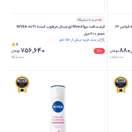
خرید با دیجی‌کالا
اسپری ضد تعریق زنانه نیوآ Nivea اورجینال رایحه گیلاس 72
کرم سافت نیوآ Nivea اورجینال مرطوب کننده NIVEA soft
حجم 200 میل
در سبد خرید بیش از ۱۵۰ نفر.
در سبد خرید بیش از ۱۵۰ نفر.
5
756,640
880
تومان
20
%
تومان
945,800
1,159,000