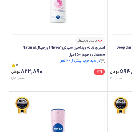
خرید با دیجی‌کالا
Nivea اورجینال Deep dark wood
اسپری زنانه ویتامین سی نیوآ Nivea اورجینال Natural
radiance حجم 150 میل
در سبد خرید بیش از ۶۰ نفر.
در سبد خرید بیش از ۶۰ نفر.
5
822,890
594,
تومان
29
%
تومان
1,159,000
699,000