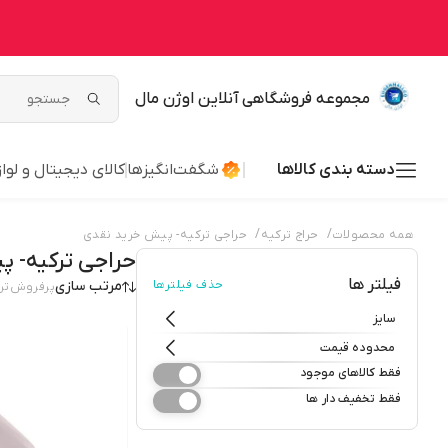
مجموعه فروشگاهی آنلاین اوژن مال
دسته بندی کالاها
شگفت‌انگیزها
کالای دیجیتال و لوا
/
/
همه محصولات
حراج ترکیه
حراجی ترکیه- پیش خرید نقدی
حراجی ترکیه- پ
فیلتر ها
حذف فیلترها
مرتب سازی
پرفروش‌تر
سایز
محدوده قیمت
فقط کالاهای موجود
فقط تخفیف دار ها