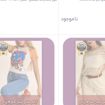
را کد Wamoss
بلوز بافت زنانه مجلسی 4فصل 246587 -Modamizbir
ناموجود