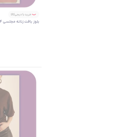
خرید با دیجی‌کالا
بلوز بافت زنانه مجلسی 4فصل 246588 -Modamizbir