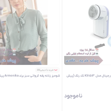
خرید با دیجی‌کالا
پرزگیر لباس کیوی Kiwi اورجینال مدل Klr1513 تک رنگ (پیش
شومیز زنانه یقه کرواتی سبز برند Armonika پیش خرید نقدی
ناموجود