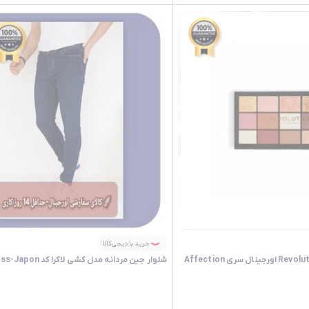
خرید با دیجی‌کالا
پالت سایه روولوشن Revolution اورجینال سری Affection
شلوار جین مردانه مدل کشی لاکرا کد Wamoss-Japon