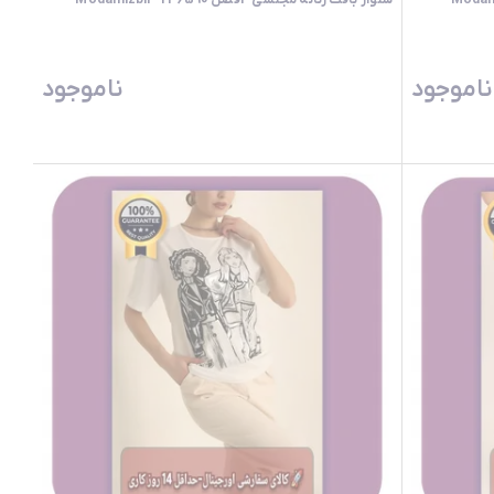
شلوار بافت زنانه مجلسی 4فصل 246590 -Modamizbir
ناموجود
ناموجود